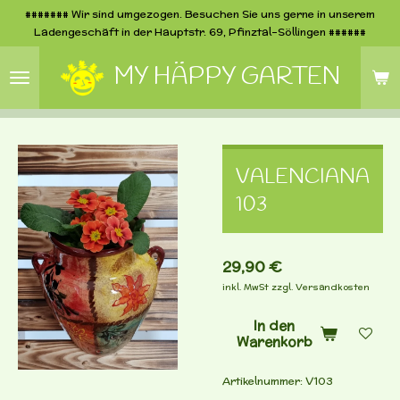
####### Wir sind umgezogen. Besuchen Sie uns gerne in unserem
Zum
Ladengeschäft in der Hauptstr. 69, Pfinztal-Söllingen ######
Hauptinhalt
springen
MY HÄPPY GARTEN
VALENCIANA
103
29,90 €
inkl. MwSt zzgl. Versandkosten
In den
Warenkorb
Artikelnummer:
V103