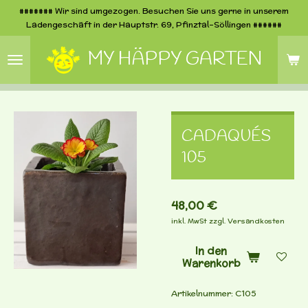
####### Wir sind umgezogen. Besuchen Sie uns gerne in unserem
Zum
Ladengeschäft in der Hauptstr. 69, Pfinztal-Söllingen ######
Hauptinhalt
springen
MY HÄPPY GARTEN
CADAQUÉS
105
48,00 €
inkl. MwSt zzgl. Versandkosten
In den
Warenkorb
Artikelnummer:
C105